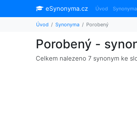
eSynonyma.cz
Úvod
Synonyma
Úvod
Synonyma
Porobený
Porobený - syn
Celkem nalezeno 7 synonym ke s