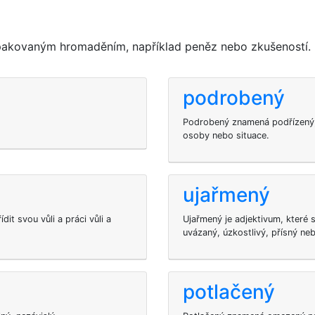
akovaným hromaděním, například peněz nebo zkušeností.
podrobený
Podrobený znamená podřízený, o
osoby nebo situace.
ujařmený
it svou vůli a práci vůli a
Ujařmený je adjektivum, které
uvázaný, úzkostlivý, přísný nebo
potlačený