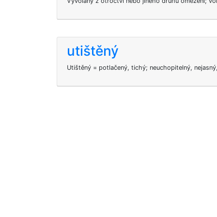
Vyvolaný z otroctví nebo jiného druhu omezení; vol
utištěný
Utištěný = potlačený, tichý; neuchopitelný, nejasný