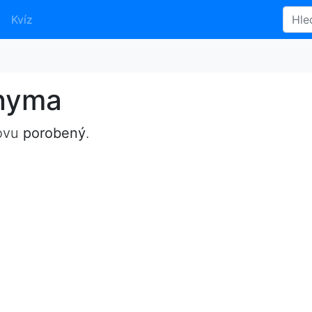
Kvíz
onyma
lovu
porobený
.