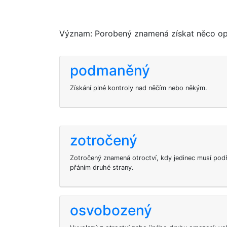
Význam: Porobený znamená získat něco op
podmaněný
Získání plné kontroly nad něčím nebo někým.
zotročený
Zotročený znamená otroctví, kdy jedinec musí podříd
přáním druhé strany.
osvobozený