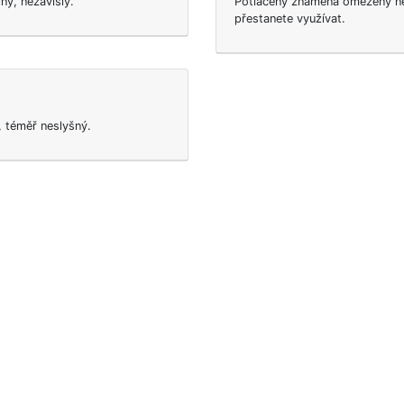
ný, nezávislý.
Potlačený znamená omezený ne
přestanete využívat.
, téměř neslyšný.