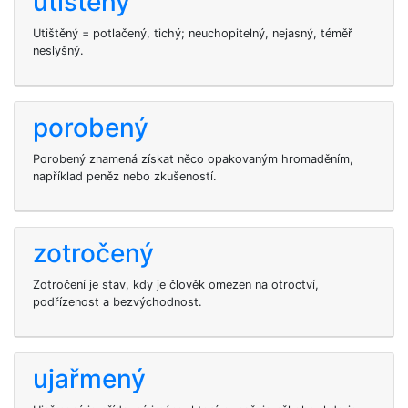
utištěný
Utištěný = potlačený, tichý; neuchopitelný, nejasný, téměř
neslyšný.
porobený
Porobený znamená získat něco opakovaným hromaděním,
například peněz nebo zkušeností.
zotročený
Zotročení je stav, kdy je člověk omezen na otroctví,
podřízenost a bezvýchodnost.
ujařmený