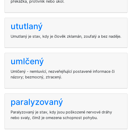
překážka, protivník nebo úkol.
ututlaný
Umutlaný je stav, kdy je člověk zklamán, zoufalý a bez naděje.
umlčený
Umlčený - nemluvící, nezveřejňující postavené informace či
názory; bezmocný, ztracený.
paralyzovaný
Paralyzovaný je stav, kdy jsou poškozené nervové dráhy
nebo svaly, čímž je omezena schopnost pohybu.