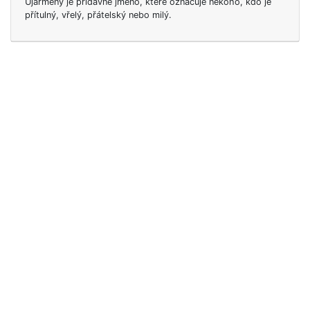
Ujařmený je přídavné jméno, které označuje někoho, kdo je
přítulný, vřelý, přátelský nebo milý.