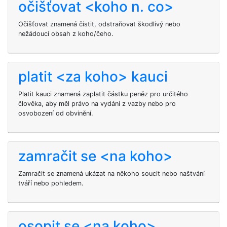
očišťovat <koho n. co>
Očišťovat znamená čistit, odstraňovat škodlivý nebo
nežádoucí obsah z koho/čeho.
platit <za koho> kauci
Platit kauci znamená zaplatit částku peněz pro určitého
člověka, aby měl právo na vydání z vazby nebo pro
osvobození od obvinění.
zamračit se <na koho>
Zamračit se
znamená ukázat na někoho soucit nebo naštvání
tváří nebo pohledem.
osopit se <na koho>