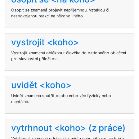
Osopit se
znamená projevit nepříjemnou, vzteklou či
nespokojenou reakci na někoho jiného.
vystrojit <koho>
Vystrojit znamená obléknout člověka do ozdobného oblečení
pro slavnostní příležitost.
uvidět <koho>
Uvidět
znamená spatřit osobu nebo věc fyzicky nebo
mentálně.
vytrhnout <koho> (z práce)
Vytrhnout
znamená odstranit
z místa nebo situace, ve které