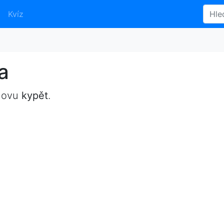
Kvíz
a
slovu
kypět
.