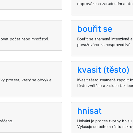
doprovázeno zarudnutím a oto
bouřit se
šovat počet nebo množství.
Bouřit se znamená intenzivně a
považováno za nespravedlivé.
kvasit (těsto)
ivý protest, který se obvykle
Kvasit těsto znamená zapojit 
těsto zvětšilo a získalo tak lep
hnisat
něčeho.
Hnisání je proces tvorby hnisu
Vylučuje se během růstu mikro