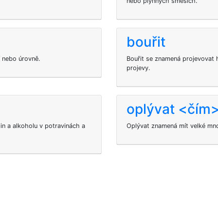
nebo plynných směsích.
bouřit
í nebo úrovně.
Bouřit se znamená projevovat 
projevy.
oplývat <čím
in a alkoholu v potravinách a
Oplývat znamená mít velké mno