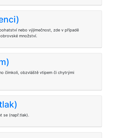
enci)
bohatství nebo výjimečnost, zde v případě
 obrovské množství.
em)
 čímkoli, obzvláště vtipem či chytrými
tlak)
 se (např.tlak).