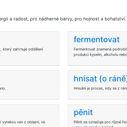
ii a radost, pro nádherné barvy, pro hojnost a bohatství.
fermentovat
, který zahrnuje oddělení
Fermentovat znamená podrobit 
produkci kyselin, alkoholu nebo
hnisat (o ráně
áno.
Hnisání je proces, kdy se z rán
pěnit
 vytekou ven z oblasti, ve
Pěnit se označuje pro různé for