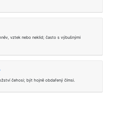
hněv, vztek nebo neklid; často s výbušnými
>
žství čehosi; být hojně obdařený čímsi.