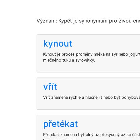
Význam: Kypět je synonymum pro živou energ
kynout
Kynout je proces proměny mléka na sýr nebo jogurt
mléčného tuku a syrovátky.
vřít
Vřít znamená rychle a hlučně jít nebo být pohybov
přetékat
Přetékat znamená být plný až přesycený až se části