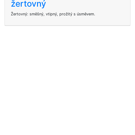
žertovný
Žertovný: směšný, vtipný, prožitý s úsměvem.