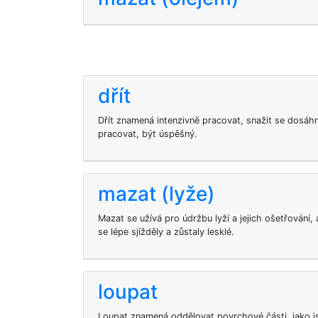
dřít
Dřít znamená intenzivně pracovat, snažit se dosáhno
pracovat, být úspěšný.
mazat (lyže)
Mazat se užívá pro údržbu lyží a jejich ošetřování
se lépe sjížděly a zůstaly lesklé.
loupat
Loupat znamená oddělovat povrchové části, jako js