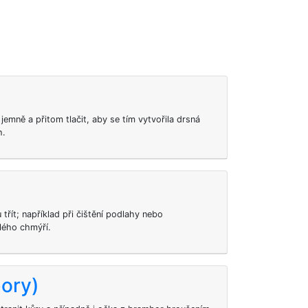
emně a přitom tlačit, aby se tím vytvořila drsná
h.
třít; například při čištění podlahy nebo
lého chmýří.
ory)