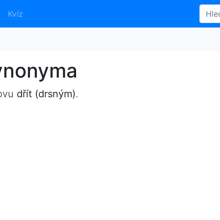
Kvíz
synonyma
lovu
dřít (drsným)
.