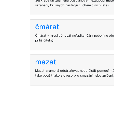
Seškrabávat znamená odstraňovat nežádoucí mater
škrábání, brusných nástrojů či chemických látek.
čmárat
Čmárat = kreslit či psát neřádky, čáry nebo jiné o
příliš čitelný.
mazat
Mazat znamená odstraňovat nebo čistit pomocí máč
také použít jako sloveso pro smazání nebo zničení.