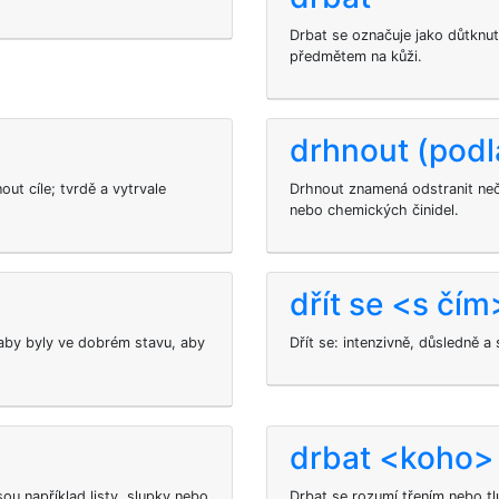
Drbat se označuje jako důtknut
předmětem na kůži.
drhnout (podl
ut cíle; tvrdě a vytrvale
Drhnout znamená odstranit neč
nebo chemických činidel.
dřít se <s čím
, aby byly ve dobrém stavu, aby
Dřít se: intenzivně, důsledně 
drbat <koho>
ou například listy, slupky nebo
Drbat se rozumí třením nebo t