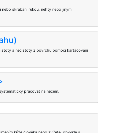
í nebo škrábání rukou, nehty nebo jiným
ahu)
istoty a nečistoty z povrchu pomocí kartáčování
>
a systematicky pracovat na něčem.
lumením kůže člověka nebo zvířete, obvykle s