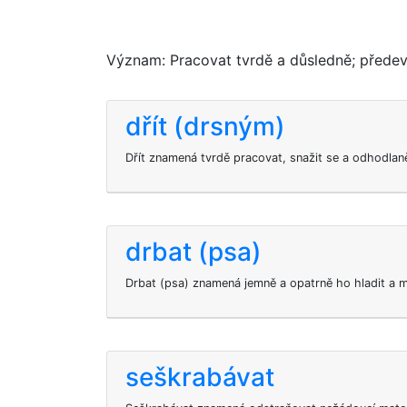
Význam: Pracovat tvrdě a důsledně; předevš
dřít (drsným)
Dřít znamená tvrdě pracovat, snažit se a odhodla
drbat (psa)
Drbat (psa) znamená jemně a opatrně ho hladit a m
seškrabávat