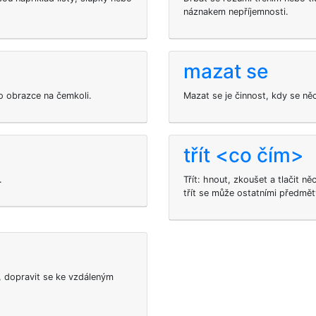
náznakem nepříjemnosti.
mazat se
o obrazce na čemkoli.
Mazat se je činnost, kdy se ně
třít <co čím>
.
Třít: hnout, zkoušet a tlačit ně
třít se může ostatními předmě
, dopravit se ke vzdáleným