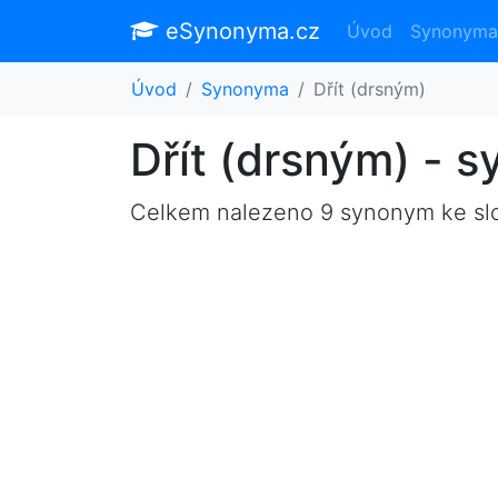
eSynonyma.cz
Úvod
Synonyma
Úvod
Synonyma
Dřít (drsným)
Dřít (drsným) - 
Celkem nalezeno 9 synonym ke s