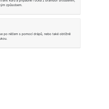
anit kůru a případně i očka z brambor broušením,
ckým způsobem.
se po něčem s pomocí drápů, nebo také obtížně
ukou.