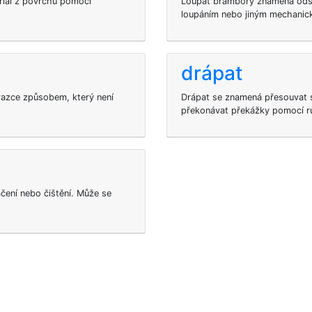
iál z povrchu pomocí
Loupat brambory znamená odstr
loupáním nebo jiným mechani
drápat
brazce způsobem, který není
Drápat se znamená přesouvat 
překonávat překážky pomocí r
ení nebo čištění. Může se