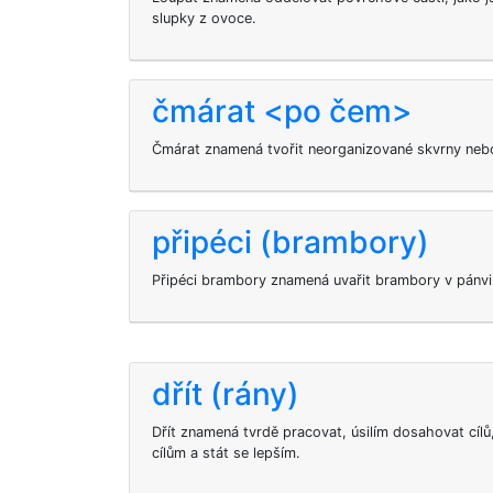
slupky z ovoce.
čmárat <po čem>
Čmárat znamená tvořit neorganizované skvrny neb
připéci (brambory)
Připéci brambory znamená uvařit brambory v pánvi
dřít (rány)
Dřít znamená tvrdě pracovat, úsilím dosahovat cílů
cílům a stát se lepším.