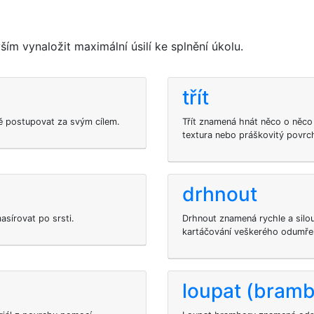
ím vynaložit maximální úsilí ke splnění úkolu.
třít
ně postupovat za svým cílem.
Třít znamená hnát něco o něco j
textura nebo práškovitý povrc
drhnout
asírovat po srsti.
Drhnout znamená rychle a silou 
kartáčování veškerého odumře
loupat (bramb