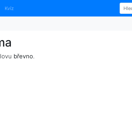
Kvíz
ma
slovu
břevno
.