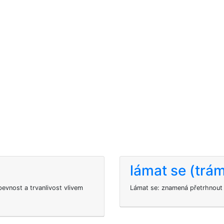
lámat se (trá
evnost a trvanlivost vlivem
Lámat se: znamená přetrhnout s