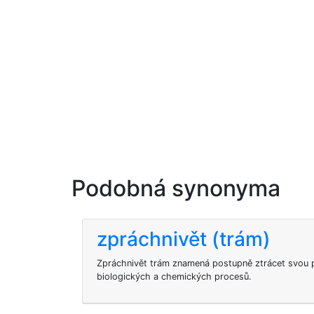
Podobná synonyma
zpráchnivět (trám)
Zpráchnivět trám znamená postupně ztrácet svou p
biologických a chemických procesů.