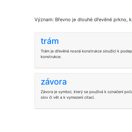
Význam: Břevno je dlouhé dřevěné prkno, kt
trám
Trám je dřevěná nosná konstrukce sloužící k podep
konstrukce.
závora
Závora je symbol, který se používá k označení počá
slov či vět a k vymezení citací.