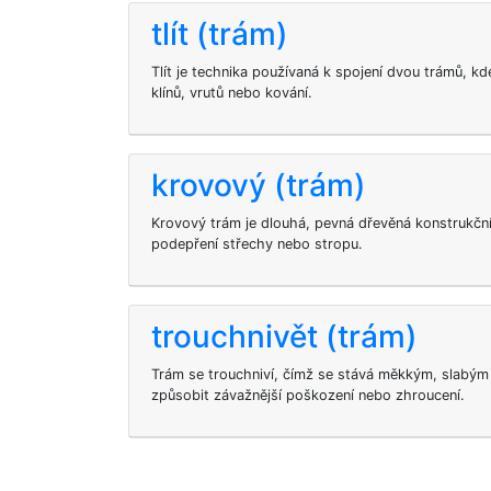
tlít (trám)
Tlít je technika používaná k spojení dvou trámů, k
klínů, vrutů nebo kování.
krovový (trám)
Krovový trám je dlouhá, pevná dřevěná konstrukční
podepření střechy nebo stropu.
trouchnivět (trám)
Trám se trouchniví, čímž se stává měkkým, slabý
způsobit závažnější poškození nebo zhroucení.