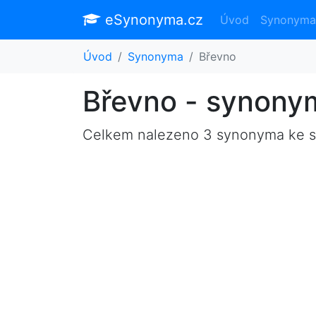
eSynonyma.cz
Úvod
Synonyma
Úvod
Synonyma
Břevno
Břevno - synony
Celkem nalezeno 3 synonyma ke 