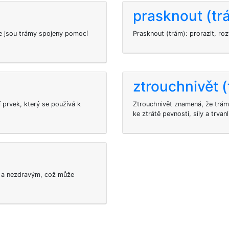
prasknout (tr
de jsou trámy spojeny pomocí
Prasknout (trám): prorazit, roz
ztrouchnivět 
 prvek, který se používá k
Ztrouchnivět znamená, že trám
ke ztrátě pevnosti, síly a trvanl
m a nezdravým, což může