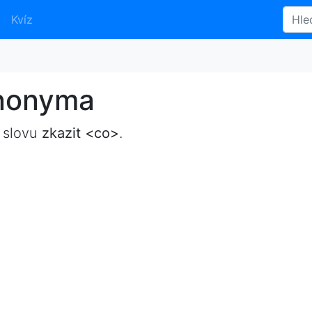
Kvíz
ynonyma
 slovu
zkazit <co>
.