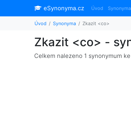
eSynonyma.cz
Úvod
Synonyma
Úvod
Synonyma
Zkazit <co>
Zkazit <co> - s
Celkem nalezeno 1 synonymum ke