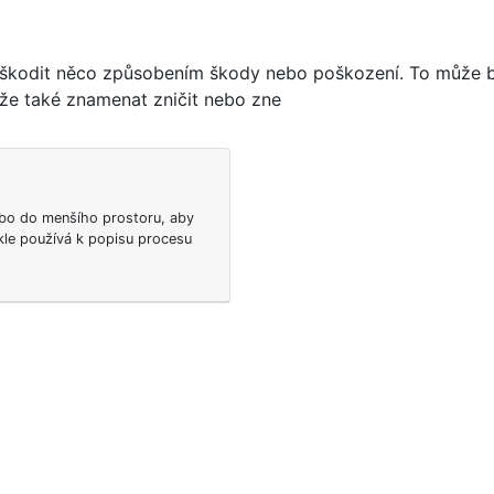
kodit něco způsobením škody nebo poškození. To může bý
že také znamenat zničit nebo zne
ebo do menšího prostoru, aby
kle používá k popisu procesu