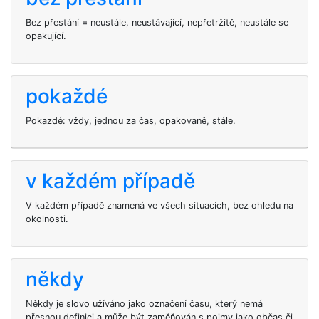
Bez přestání = neustále, neustávající, nepřetržitě, neustále se
opakující.
pokaždé
Pokazdé: vždy, jednou za čas, opakovaně, stále.
v každém případě
V každém případě znamená ve všech situacích, bez ohledu na
okolnosti.
někdy
Někdy je slovo užíváno jako označení času, který nemá
přesnou definici a může být zaměňován s pojmy jako občas či