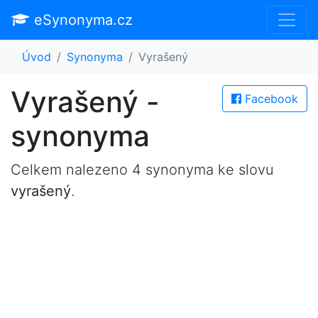
eSynonyma.cz
Úvod
Synonyma
Vyrašený
Vyrašený -
Facebook
synonyma
Celkem nalezeno 4 synonyma ke slovu
vyrašený
.