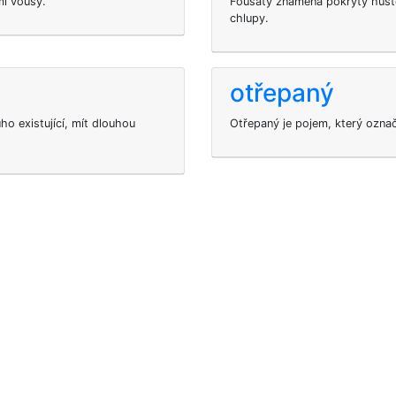
mi vousy.
Fousatý znamená pokrytý husto
chlupy.
otřepaný
ho existující, mít dlouhou
Otřepaný je pojem, který ozna