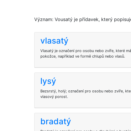
Význam: Vousatý je přídavek, který popisu
vlasatý
Vlasatý je označení pro osobu nebo zvíře, které m
pokožce, například ve formě chlupů nebo vlasů.
lysý
Bezsrstý, holý; označení pro osobu nebo zvíře, kt
vlasový porost.
bradatý