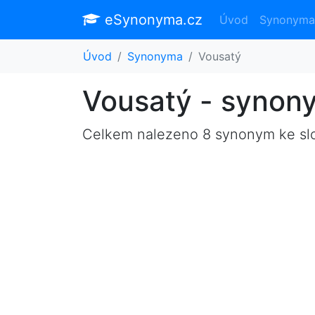
eSynonyma.cz
Úvod
Synonyma
Úvod
Synonyma
Vousatý
Vousatý - synon
Celkem nalezeno 8 synonym ke s