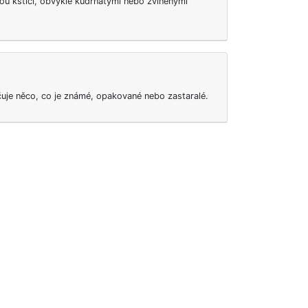
u kšticí, obvykle kudrnatými nebo zvlněnými
čuje něco, co je známé, opakované nebo zastaralé.