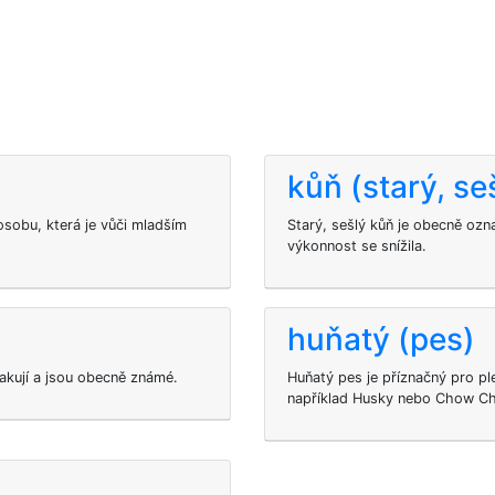
kůň (starý, se
osobu, která je vůči mladším
Starý, sešlý kůň je obecně ozna
výkonnost se snížila.
huňatý (pes)
akují a jsou obecně známé.
Huňatý pes je příznačný pro pl
například Husky nebo Chow C