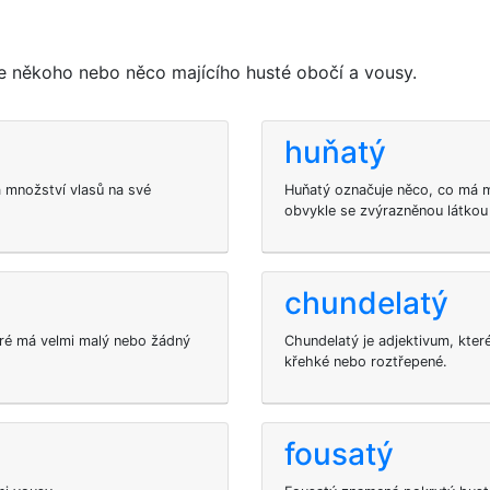
je někoho nebo něco majícího husté obočí a vousy.
huňatý
á množství vlasů na své
Huňatý označuje něco, co má 
obvykle se zvýrazněnou látkou
chundelatý
eré má velmi malý nebo žádný
Chundelatý je adjektivum, kter
křehké nebo roztřepené.
fousatý