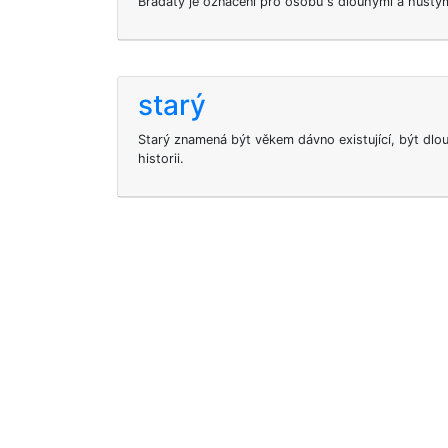
Bradatý je označení pro osobu s dlouhými a hustý
starý
Starý znamená být věkem dávno existující, být dlou
historii.