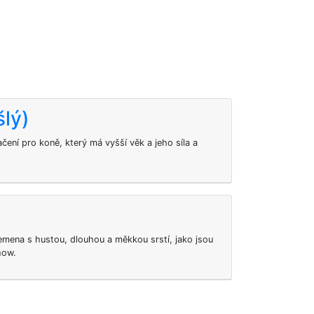
šlý)
čení pro koně, který má vyšší věk a jeho síla a
emena s hustou, dlouhou a měkkou srstí, jako jsou
how.