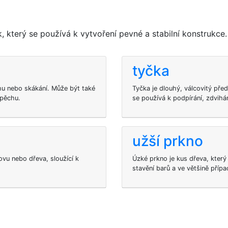
 který se používá k vytvoření pevné a stabilní konstrukce.
tyčka
ěhu nebo skákání. Může být také
Tyčka je dlouhý, válcovitý pře
spěchu.
se používá k podpírání, zdvihá
užší prkno
ovu nebo dřeva, sloužící k
Úzké prkno je kus dřeva, který
stavění barů a ve většině přípa