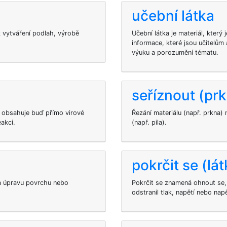
učební látka
k vytváření podlah, výrobě
Učební látka je materiál, který
informace, které jsou učitelům
výuku a porozumění tématu.
seříznout (pr
á obsahuje buď přímo virové
Řezání materiálu (např. prkna)
eakci.
(např. pila).
pokrčit se (lát
í a úpravu povrchu nebo
Pokrčit se znamená ohnout se, 
odstranil tlak, napětí nebo napě