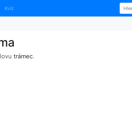
Kvíz
yma
slovu
trámec
.