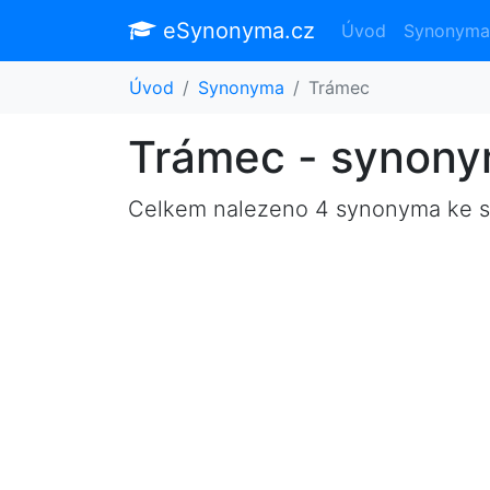
eSynonyma.cz
Úvod
Synonyma
Úvod
Synonyma
Trámec
Trámec - synon
Celkem nalezeno 4 synonyma ke 