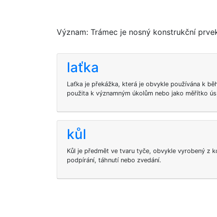
Význam: Trámec je nosný konstrukční prvek,
laťka
Laťka je překážka, která je obvykle používána k b
použita k významným úkolům nebo jako měřítko ú
kůl
Kůl je předmět ve tvaru tyče, obvykle vyrobený z k
podpírání, táhnutí nebo zvedání.