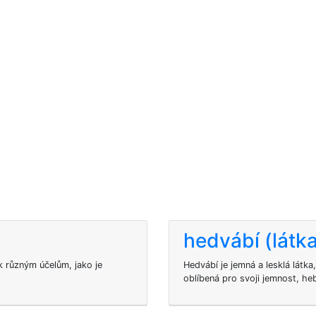
hedvábí (látk
k různým účelům, jako je
Hedvábí je jemná a lesklá látk
oblíbená pro svoji jemnost, heb