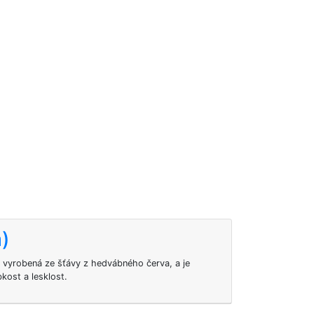
a)
a, vyrobená ze šťávy z hedvábného červa, a je
kost a lesklost.