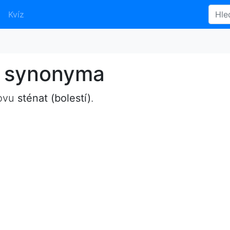
Kvíz
 - synonyma
lovu
sténat (bolestí)
.