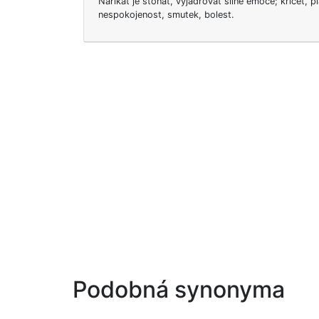
Naříkat je stonat, vyjadřovat silné emoce; křičet, p
nespokojenost, smutek, bolest.
Podobná synonyma