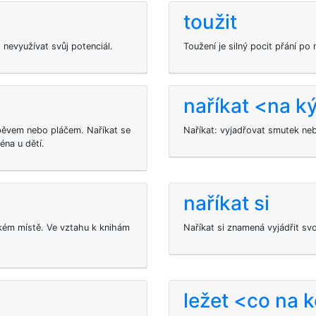
toužit
nevyužívat svůj potenciál.
Toužení je silný pocit přání p
naříkat <na k
pěvem nebo pláčem. Naříkat se
Naříkat: vyjadřovat smutek neb
éna u dětí.
naříkat si
kém místě. Ve vztahu k knihám
Naříkat si znamená vyjádřit sv
ležet <co na