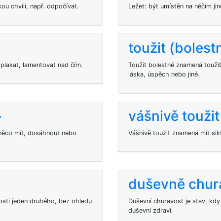
ou chvíli, např. odpočívat.
Ležet: být umístěn na něčím ji
toužit (bolest
, plakat, lamentovat nad čím.
Toužit bolestně znamená toužit
láska, úspěch nebo jiné.
>
vášnivě toužit
e něco mít, dosáhnout nebo
Vášnivě toužit znamená mít sil
duševně chur
osti jeden druhého, bez ohledu
Duševní churavost je stav, kdy
duševní zdraví.