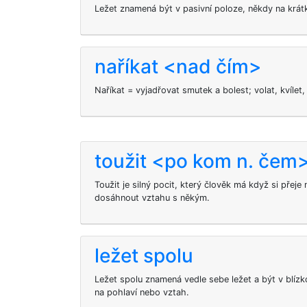
Ležet znamená být v pasivní poloze, někdy na krátk
naříkat <nad čím>
Naříkat = vyjadřovat smutek a bolest; volat, kvílet
toužit <po kom n. čem
Toužit je silný pocit, který člověk má když si přej
dosáhnout vztahu s někým.
ležet spolu
Ležet spolu znamená vedle sebe ležet a být v blízk
na pohlaví nebo vztah.