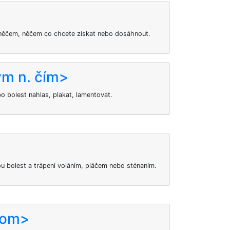
o něčem, něčem co chcete získat nebo dosáhnout.
ým n. čím>
o bolest nahlas, plakat, lamentovat.
ou bolest a trápení voláním, pláčem nebo sténaním.
 kom>