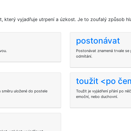
 který vyjadřuje utrpení a úzkost. Je to zoufalý způsob hla
postonávat
vou.
Postonávat znamená trvale se
odmítání.
toužit <po č
ím směru uložené do postele
Toužit je vyjádření přání po něč
emoční, nebo duchovní.