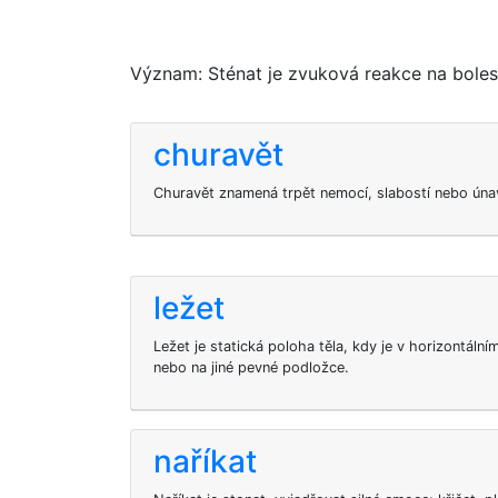
Význam: Sténat je zvuková reakce na bolest,
churavět
Churavět znamená trpět nemocí, slabostí nebo úna
ležet
Ležet je statická poloha těla, kdy je v horizontáln
nebo na jiné pevné podložce.
naříkat