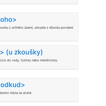
koho>
sobu z určitého území, obvykle z důvodu porušení
> (u zkoušky)
o/co do vody, fyzicky nebo metaforicky.
 odkud>
dnoho místa na druhé.