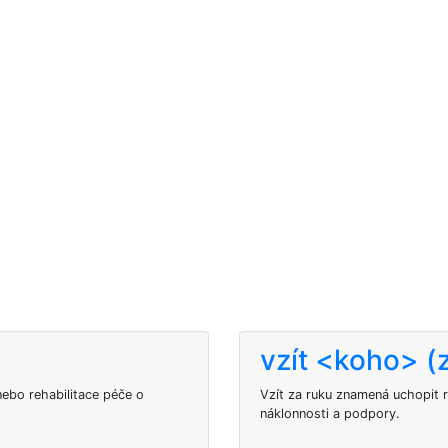
vzít <koho> (
nebo rehabilitace péče o
Vzít za ruku znamená uchopit 
náklonnosti a podpory.