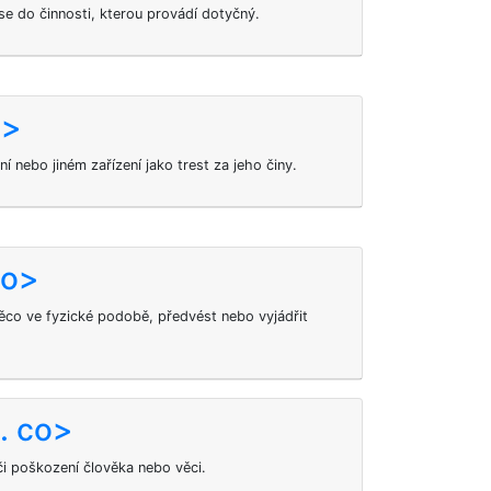
 se do činnosti, kterou provádí dotyčný.
o>
ní nebo jiném zařízení jako trest za jeho činy.
ho>
ěco ve fyzické podobě, předvést nebo vyjádřit
. co>
 či poškození člověka nebo věci.