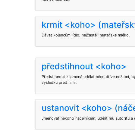
krmit <koho> (mateřs
Dávat kojencům jídlo, nejčastěji mateřské mléko.
předstihnout <koho>
Předstihnout
znamená udělat něco dříve než oni, b
výsledku před nimi.
ustanovit <koho> (náč
Jmenovat někoho náčelníkem; udělit mu autoritu a