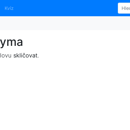
Kvíz
nyma
slovu
skličovat
.