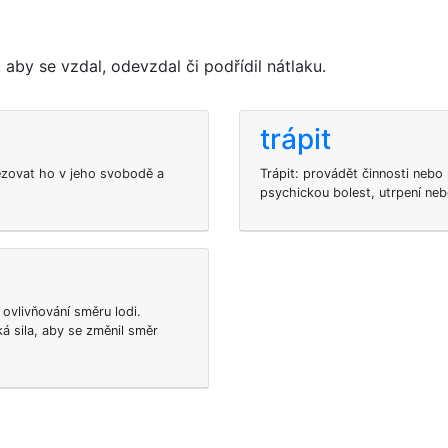
by se vzdal, odevzdal či podřídil nátlaku.
trápit
ezovat ho v jeho svobodě a
Trápit: provádět činnosti nebo 
psychickou bolest, utrpení neb
k ovlivňování směru lodi.
á sila, aby se změnil směr