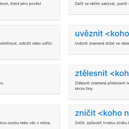
ěkom, které jeho pověst
Začít se něčím zabývat, pustit
uvěznit <koh
dmítnout, odložit nebo odříci
Uvěznit
znamená držet
ve věze
ztělesnit <ko
ho.
Ztělesnit znamená představit n
skrze činy.
zničit <koho n
kou osobu nebo věc z místa,
Zničit: způsobit trvalou ztrátu