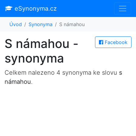
eSynonyma.cz
Úvod
Synonyma
S námahou
S námahou -
Facebook
synonyma
Celkem nalezeno 4 synonyma ke slovu
s
námahou
.