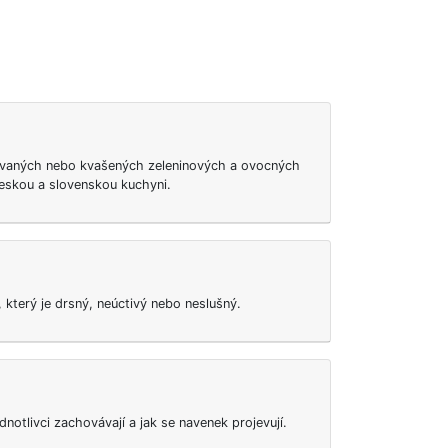
novaných nebo kvašených zeleninových a ovocných
českou a slovenskou kuchyni.
 který je drsný, neúctivý nebo neslušný.
notlivci zachovávají a jak se navenek projevují.