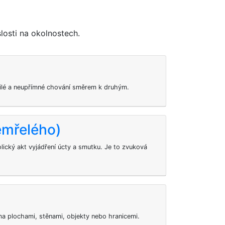
losti na okolnostech.
řilé a neupřímné chování směrem k druhým.
emřelého)
ický akt vyjádření úcty a smutku. Je to zvuková
ma plochami, stěnami, objekty nebo hranicemi.