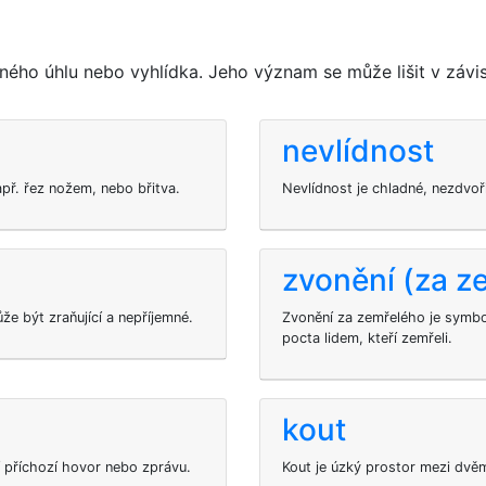
ného úhlu nebo vyhlídka. Jeho význam se může lišit v závis
nevlídnost
př. řez nožem, nebo břitva.
Nevlídnost je chladné, nezdvo
zvonění (za z
že být zraňující a nepříjemné.
Zvonění za zemřelého je symbol
pocta lidem, kteří zemřeli.
kout
 příchozí hovor nebo zprávu.
Kout je úzký prostor mezi dvě