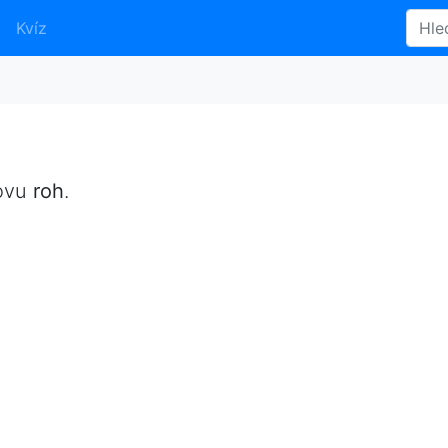
Kvíz
lovu
roh
.