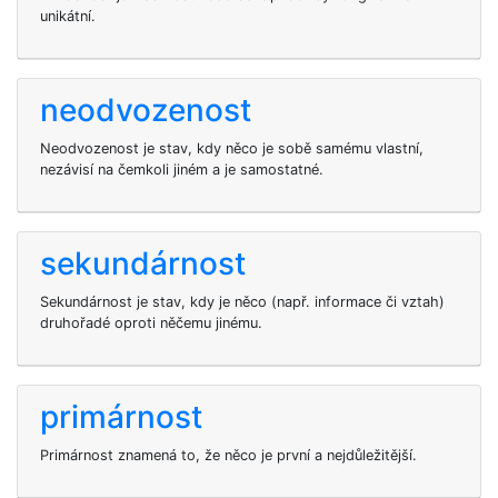
unikátní.
neodvozenost
Neodvozenost je stav, kdy něco je sobě samému vlastní,
nezávisí na čemkoli jiném a je samostatné.
sekundárnost
Sekundárnost je stav, kdy je něco (např. informace či vztah)
druhořadé oproti něčemu jinému.
primárnost
Primárnost znamená to, že něco je první a nejdůležitější.