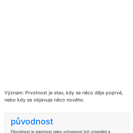
Význam: Prvotnost je stav, kdy se něco děje poprvé,
nebo kdy se objevuje něco nového.
původnost
Původnost je vlastnost nebo schopnost být originální a