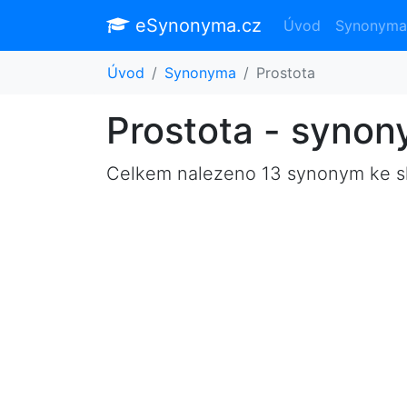
eSynonyma.cz
Úvod
Synonyma
Úvod
Synonyma
Prostota
Prostota - syno
Celkem nalezeno 13 synonym ke 