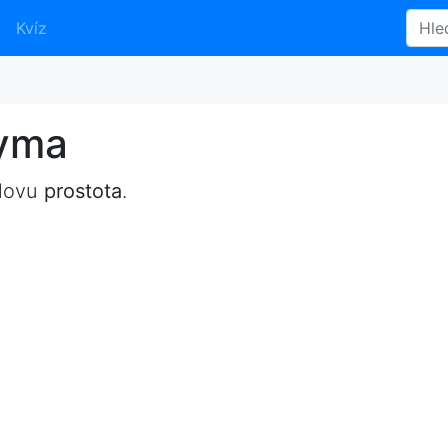
Kvíz
nyma
slovu
prostota
.