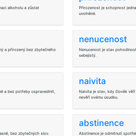
maci alkoholu a zůstat
Přirozenost je schopnost jednat
uvolněné.
nenucenost
mný a přirozený bez zbytečného
Nenucenost je stav pohodlnosti
sebejistý.
naivita
eně a bez potřeby ospravedlnit,
Naivita je stav, kdy člověk věř
nevěří svému úsudku.
abstinence
asně, bez zbytečných slov.
Abstinence je odmítnutí spotře