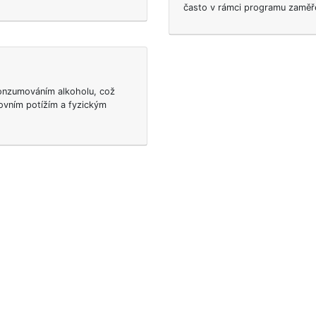
často v rámci programu zaměře
 konzumováním alkoholu, což
ovním potížím a fyzickým