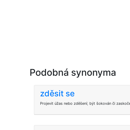
Podobná synonyma
zděsit se
Projevit úžas nebo zděšení; být šokován či zaskoč