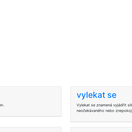
vylekat se
en.
Vylekat se znamená vyjádřit si
neočekávaného nebo znepokoj