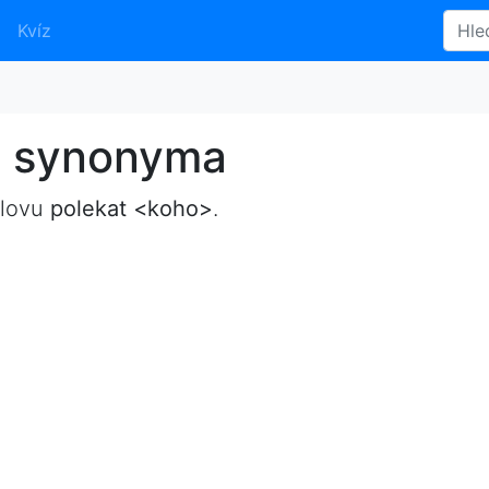
Kvíz
- synonyma
slovu
polekat <koho>
.