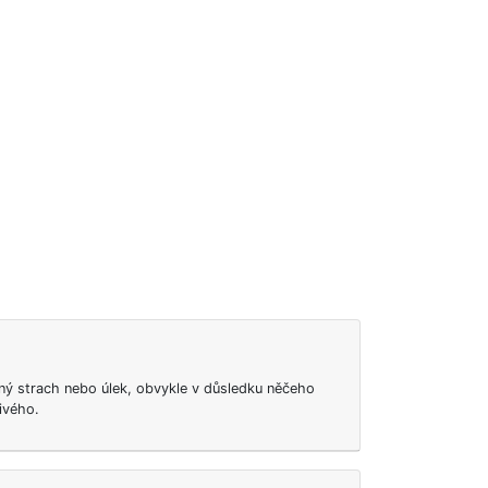
lný strach nebo úlek, obvykle v důsledku něčeho
ivého.