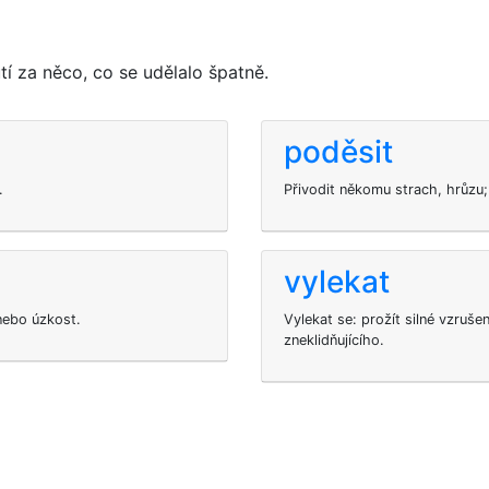
í za něco, co se udělalo špatně.
poděsit
.
Přivodit někomu strach, hrůzu;
vylekat
nebo úzkost.
Vylekat se: prožít silné vzru
zneklidňujícího.