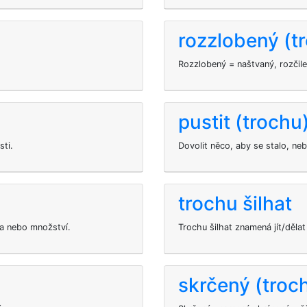
rozzlobený (t
Rozzlobený = naštvaný, rozčile
pustit (trochu
sti.
Dovolit něco, aby se stalo, n
trochu šilhat
ita nebo množství.
Trochu šilhat znamená jít/děl
skrčený (troc