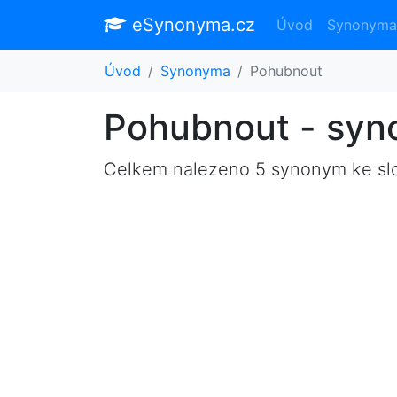
eSynonyma.cz
Úvod
Synonyma
Úvod
Synonyma
Pohubnout
Pohubnout - sy
Celkem nalezeno 5 synonym ke s