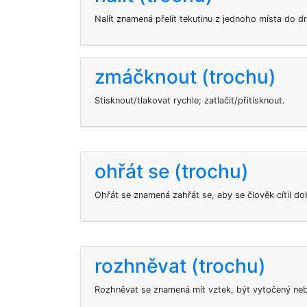
Nalít znamená přelít tekutinu z jednoho místa do d
zmáčknout (trochu)
Stisknout/tlakovat rychle; zatlačit/přitisknout.
ohřát se (trochu)
Ohřát se znamená zahřát se, aby se člověk cítil dob
rozhněvat (trochu)
Rozhněvat se znamená mít vztek, být vytočený ne