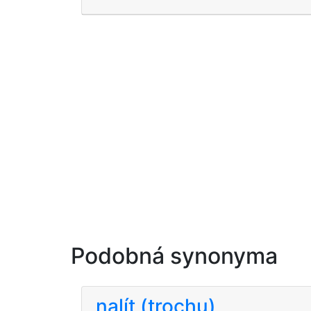
Podobná synonyma
nalít (trochu)