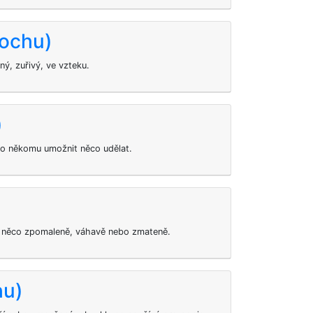
rochu)
ný, zuřivý, ve vzteku.
)
ebo někomu umožnit něco udělat.
at něco zpomaleně, váhavě nebo zmateně.
hu)