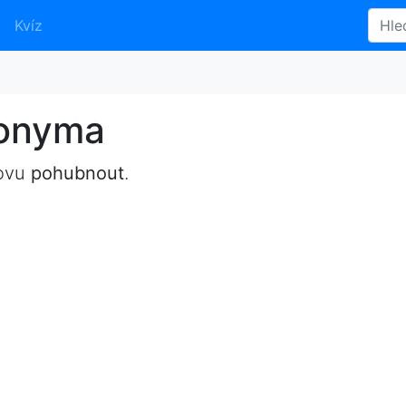
Kvíz
nonyma
lovu
pohubnout
.