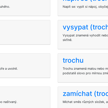
ruhého.
Napít se: vypít si nápoj, obyče
vysypat (troc
Vysypat znamená vyhodit nebo 
skříně.
trochu
ře a uvolnil.
Trochu znamená malou nebo mír
podstatě slovo pro mírnou změ
zamíchat (tro
bo naštvaný.
Míchat směs různých složek, a