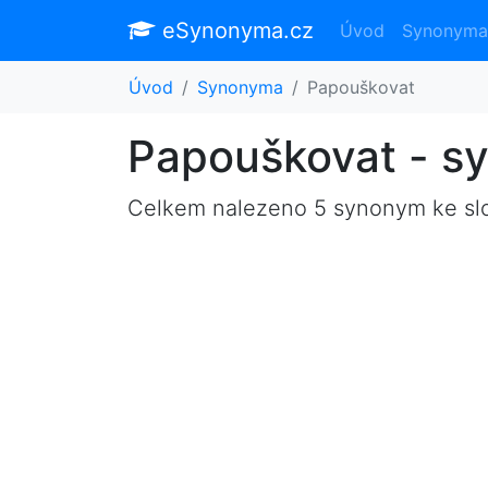
eSynonyma.cz
Úvod
Synonyma
Úvod
Synonyma
Papouškovat
Papouškovat - s
Celkem nalezeno 5 synonym ke s