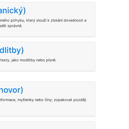
anický)
eného pohybu, který slouží k získání dovednosti a
dět správně.
dlitby)
exty, jako modlitby nebo písně.
hovor)
formace, myšlenky nebo činy; zopakovat později