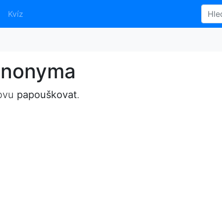
Kvíz
ynonyma
lovu
papouškovat
.