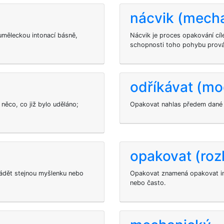
nácvik (mech
uměleckou intonací básně,
Nácvik je proces opakování cíl
schopnosti toho pohybu prová
odříkávat (mo
ěco, co již bylo uděláno;
Opakovat nahlas předem dané t
opakovat (roz
dět stejnou myšlenku nebo
Opakovat znamená opakovat in
nebo často.