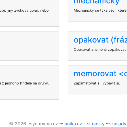
mechanický
př. jiný zvukový útvar, nebo
Mechanický se týká věcí, kter
opakovat (frá
Opakovat znamená zopakovat s
memorovat <
i z jednoho hřídele na druhý.
Zapamatovat si, vybavit si.
© 2026 esynonyma.cz
anika.cz - slovníky
zásady