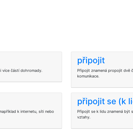
připojit
či více částí dohromady.
Připojit znamená propojit dvě č
komunikace.
připojit se (k l
apříklad k internetu, síti nebo
Připojit se k lidu znamená být 
vztahy.