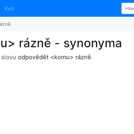
Kvíz
ázně
u> rázně - synonyma
 slovu
odpovědět <komu> rázně
.