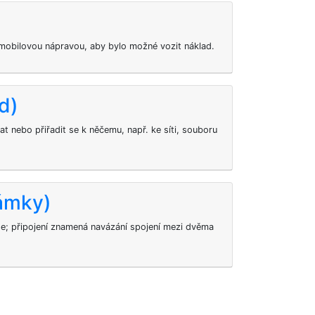
utomobilovou nápravou, aby bylo možné vozit náklad.
ad)
dat nebo přiřadit se k něčemu, např. ke síti, souboru
námky)
t se; připojení znamená navázání spojení mezi dvěma