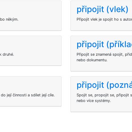
připojit (vlek)
nebo někým.
Připojit vlek je spojit ho s a
připojit (příkl
 k druhé.
Připojit se znamená spojit, při
nebo dokumentu.
připojit (poz
její činnosti a sdílet její cíle.
Spojit se, propojit se, připoji
nebo více systémy.