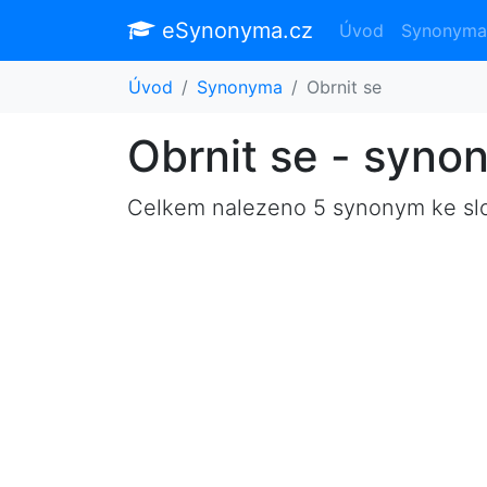
eSynonyma.cz
Úvod
Synonyma
Úvod
Synonyma
Obrnit se
Obrnit se - syno
Celkem nalezeno 5 synonym ke s