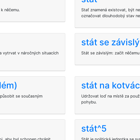
t k něčemu.
Stať znamená existovat, být n
označovat dlouhodobý stav ne
stát se závis
 vytrvat v náročných situacích
Stát se závislým: začít něčemu
blém)
stát na kotvá
izpůsobit se současným
Udržovat loď na místě za použi
pohybu.
stát^5
j, aby byl schopen chránit
Stát je politická jednotka se s