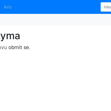
Kvíz
nyma
lovu
obrnit se
.