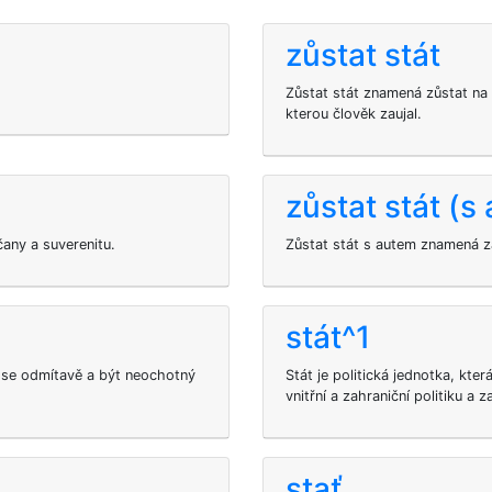
zůstat stát
Zůstat stát znamená zůstat na 
kterou člověk zaujal.
zůstat stát (s
čany a suverenitu.
Zůstat stát s autem znamená za
stát^1
t se odmítavě a být neochotný
Stát je politická jednotka, kte
vnitřní a zahraniční politiku a 
stať