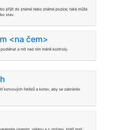
ebo přijít do známé nebo známé pozice; také může
bo stav.
lým <na čem>
 podléhat a mít nad ním méně kontroly.
ch
tí kotvových řetězů a kotev, aby se zabránilo
uverénním územím, vládou a s občany, kteří mají