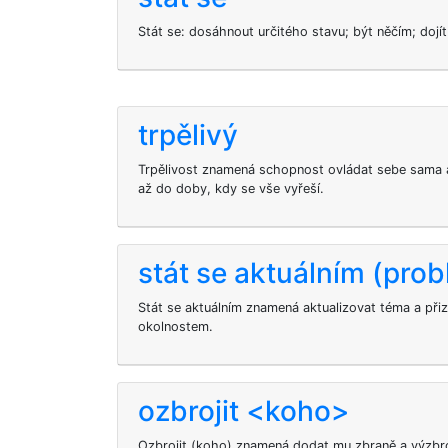
Stát se: dosáhnout určitého stavu; být něčím; dojí
trpělivý
Trpělivost znamená schopnost ovládat sebe sama a
až do doby, kdy se vše vyřeší.
stát se aktuálním (pro
Stát se aktuálním znamená aktualizovat téma a př
okolnostem.
ozbrojit <koho>
Ozbrojit (koho) znamená dodat mu zbraně a výzbro