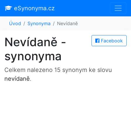
eSynonyma.cz
Úvod
Synonyma
Nevídaně
Nevídaně -
Facebook
synonyma
Celkem nalezeno 15 synonym ke slovu
nevídaně
.