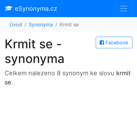
eSynonyma.cz
Úvod
Synonyma
Krmit se
Krmit se -
Facebook
synonyma
Celkem nalezeno 8 synonym ke slovu
krmit
se
.