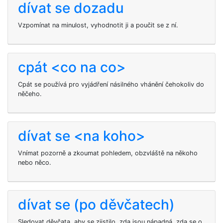
dívat se dozadu
Vzpomínat na minulost, vyhodnotit ji a poučit se z ní.
cpát <co na co>
Cpát se používá pro vyjádření násilného vhánění čehokoliv do
něčeho.
dívat se <na koho>
Vnímat pozorně a zkoumat pohledem, obzvláště na někoho
nebo něco.
dívat se (po děvčatech)
Sledovat děvčata, aby se zjistilo, zda jsou nápadná, zda se o