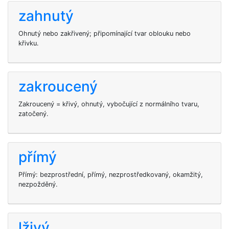
zahnutý
Ohnutý nebo zakřivený; připomínající tvar oblouku nebo
křivku.
zakroucený
Zakroucený = křivý, ohnutý, vybočující z normálního tvaru,
zatočený.
přímý
Přímý: bezprostřední, přímý, nezprostředkovaný, okamžitý,
nezpožděný.
lživý