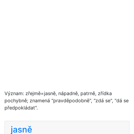
Význam: zřejmě=jasně, nápadně, patrně, zřídka
pochybně; znamená "pravděpodobně", "zdá se", "dá se
předpokládat".
jasně