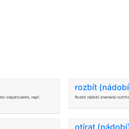
rozbít (nádobí
ebo odpařováním, např.
Rozbít nádobí znamená roztrha
otírat (nádobí