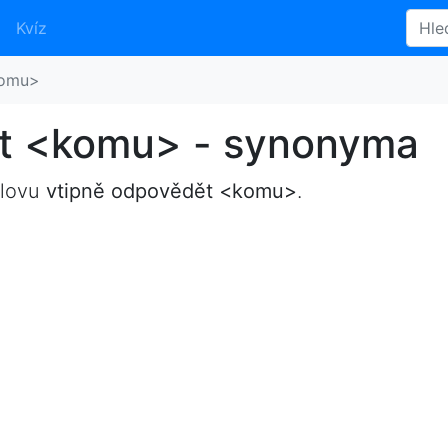
Kvíz
komu>
t <komu> - synonyma
slovu
vtipně odpovědět <komu>
.