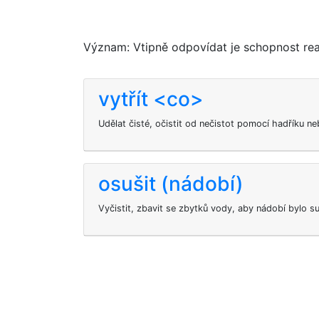
Význam: Vtipně odpovídat je schopnost reag
vytřít <co>
Udělat čisté, očistit od nečistot pomocí hadříku n
osušit (nádobí)
Vyčistit, zbavit se zbytků vody, aby nádobí bylo s