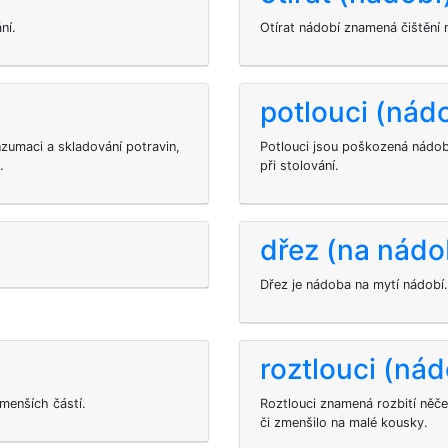
ní.
Otírat nádobí znamená čištění
potlouci (nád
zumaci a skladování potravin,
Potlouci jsou poškozená nádobí
.
při stolování.
dřez (na nádo
Dřez je nádoba na mytí nádobí.
roztlouci (nád
menších částí.
Roztlouci znamená rozbití něče
či zmenšilo na malé kousky.