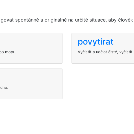
ovat spontánně a originálně na určité situace, aby člověk
povytírat
ebo mopu.
Vyčistit a udělat čisté, vyčisti
uché.