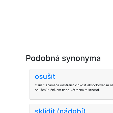
Podobná synonyma
osušit
Osušit znamená odstranit vlhkost absorbováním n
osušení ručníkem nebo větráním místnosti.
sklidit (nádobí)