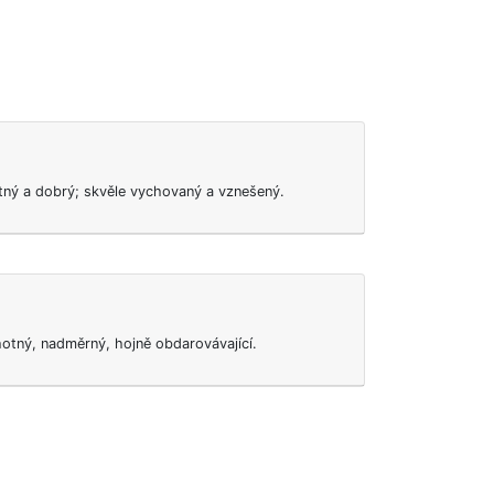
stný a dobrý; skvěle vychovaný a vznešený.
otný, nadměrný, hojně obdarovávající.