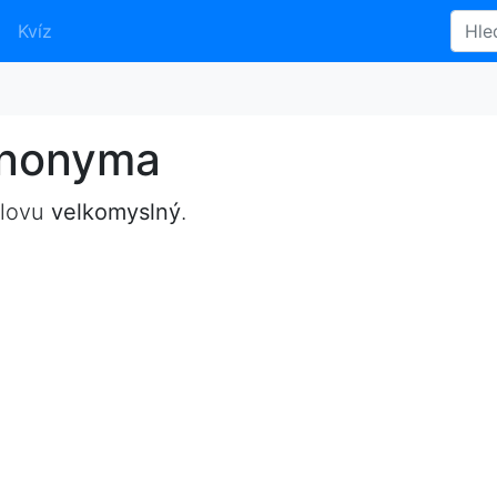
Kvíz
ynonyma
slovu
velkomyslný
.