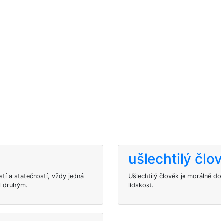
ušlechtilý člo
stí a statečností, vždy jedná
Ušlechtilý člověk je morálně do
hl druhým.
lidskost.