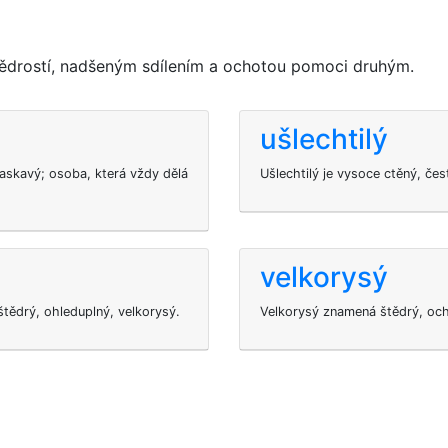
tědrostí, nadšeným sdílením a ochotou pomoci druhým.
ušlechtilý
laskavý; osoba, která vždy dělá
Ušlechtilý je vysoce ctěný, če
velkorysý
štědrý, ohleduplný, velkorysý.
Velkorysý znamená štědrý, och