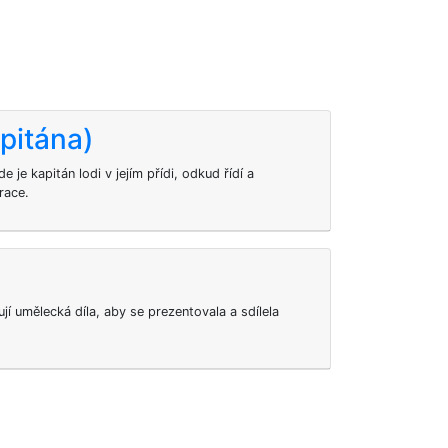
pitána)
e je kapitán lodi v jejím přídi, odkud řídí a
race.
ují umělecká díla, aby se prezentovala a sdílela