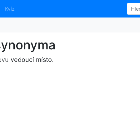
Kvíz
 synonyma
lovu
vedoucí místo
.