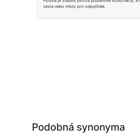
Plošina je stabilní plocha podlahové konstrukce, k
cesta nebo místo pro odpočinek.
Podobná synonyma