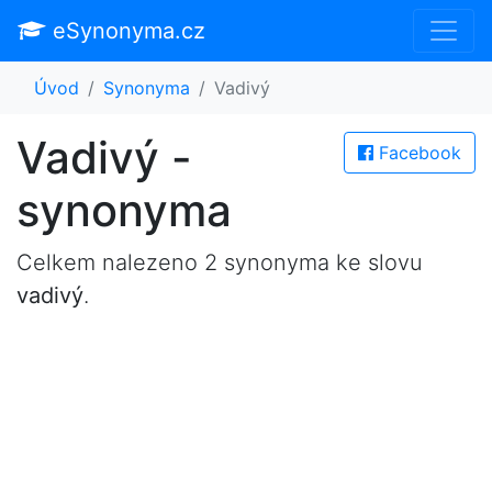
eSynonyma.cz
Úvod
Synonyma
Vadivý
Vadivý -
Facebook
synonyma
Celkem nalezeno 2 synonyma ke slovu
vadivý
.