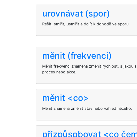
urovnávat (spor)
Řešit, smířit, usmířit a dojít k dohodě ve sporu.
měnit (frekvenci)
Měnit frekvenci znamená změnit rychlost, s jakou s
proces nebo akce.
měnit <co>
Měnit znamená změnit stav nebo vzhled něčeho.
přizpůsobovat <co če