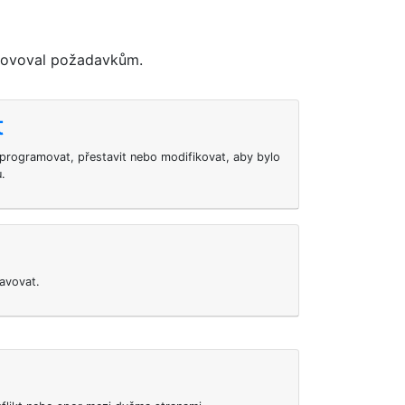
yhovoval požadavkům.
t
rogramovat, přestavit nebo modifikovat, aby bylo
.
avovat.