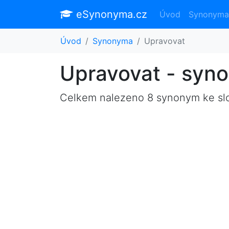
eSynonyma.cz
Úvod
Synonyma
Úvod
Synonyma
Upravovat
Upravovat - syn
Celkem nalezeno 8 synonym ke s