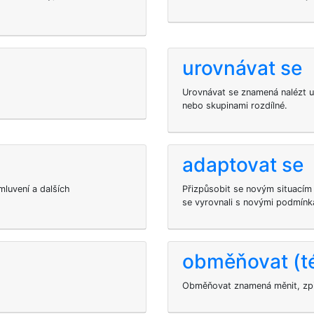
urovnávat se
Urovnávat se znamená nalézt usp
nebo skupinami rozdílné.
adaptovat se
mluvení a dalších
Přizpůsobit se novým situací
se vyrovnali s novými podmínk
obměňovat (t
Obměňovat znamená měnit, zpř