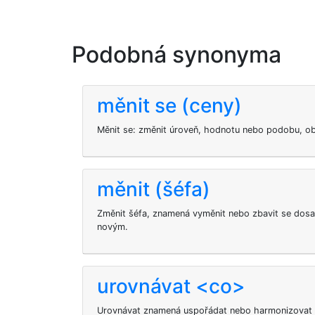
Podobná synonyma
měnit se (ceny)
Měnit se: změnit úroveň, hodnotu nebo podobu, ob
měnit (šéfa)
Změnit šéfa, znamená vyměnit nebo zbavit se dosa
novým.
urovnávat <co>
Urovnávat znamená uspořádat nebo harmonizovat rů