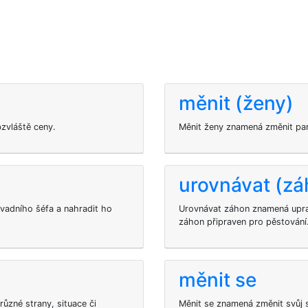
měnit (ženy)
zvláště ceny.
Měnit ženy znamená změnit par
urovnávat (zá
vadního šéfa a nahradit ho
Urovnávat záhon znamená uprav
záhon připraven pro pěstování
měnit se
zné strany, situace či
Měnit se znamená změnit svůj s