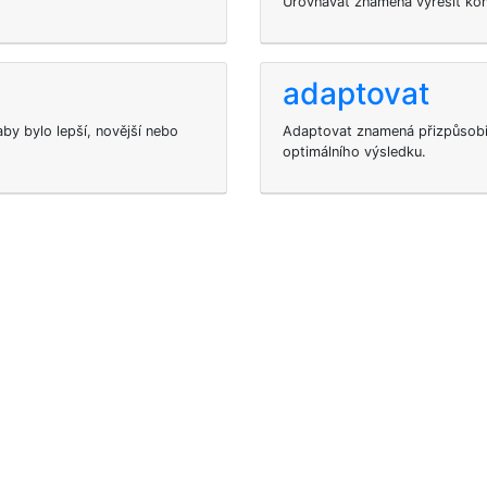
Urovnávat znamená vyřešit kon
adaptovat
y bylo lepší, novější nebo
Adaptovat znamená přizpůsob
optimálního výsledku.