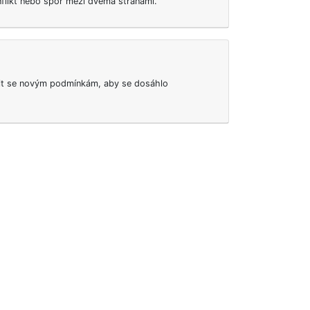
flikt nebo spor mezi dvěma stranami.
it se novým podmínkám, aby se dosáhlo