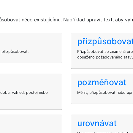
sobovat něco existujícímu. Například upravit text, aby v
přizpůsobova
, přizpůsobovat.
Přizpůsobovat se znamená přep
dosaženo požadovaného stavu
pozměňovat
dobu, vzhled, postoj nebo
Měnit, přizpůsobovat nebo upr
urovnávat