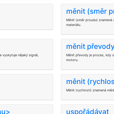
měnit (směr p
Měnit (směr proudu) znamená z
materiálu.
měnit převod
e vyskytuje nějaký signál,
Měnit převody je proces, kdy 
motoru.
měnit (rychlos
Měnit (rychlosti) znamená měni
mu>
uspořádávat