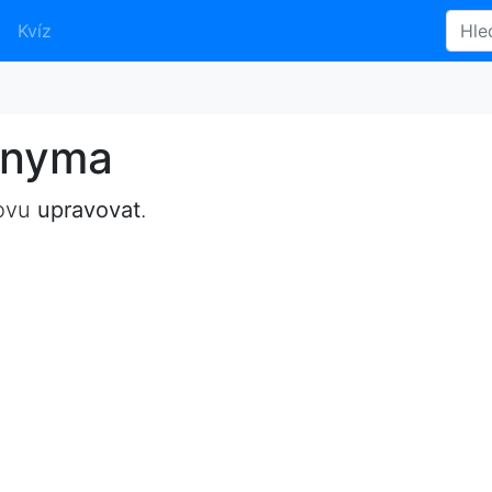
Kvíz
onyma
lovu
upravovat
.