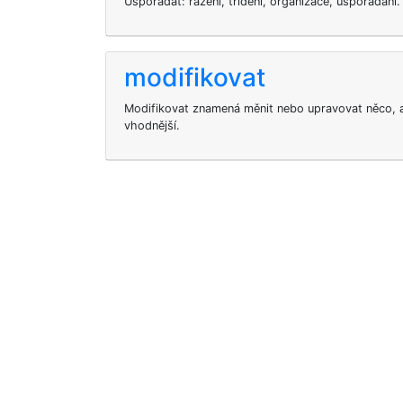
Uspořádat: řazení, třídění, organizace, uspořádání.
modifikovat
Modifikovat znamená měnit nebo upravovat něco, ab
vhodnější.