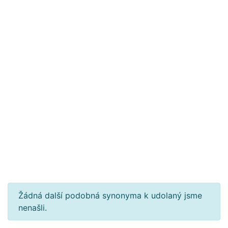
Žádná další podobná synonyma k udolaný jsme
nenašli.