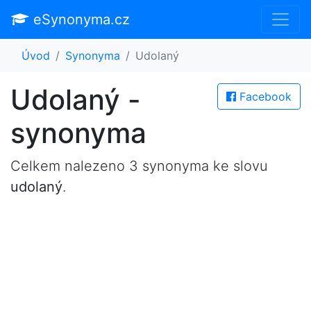
eSynonyma.cz
Úvod
Synonyma
Udolaný
Udolaný -
Facebook
synonyma
Celkem nalezeno 3 synonyma ke slovu
udolaný
.