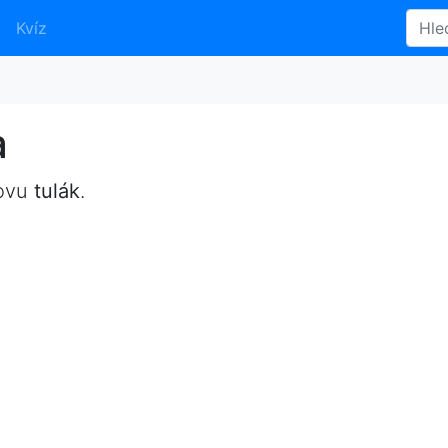
Kvíz
a
lovu
tulák
.