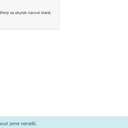
ěřený na úbytek tukové tkáně,
out jsme nenašli.