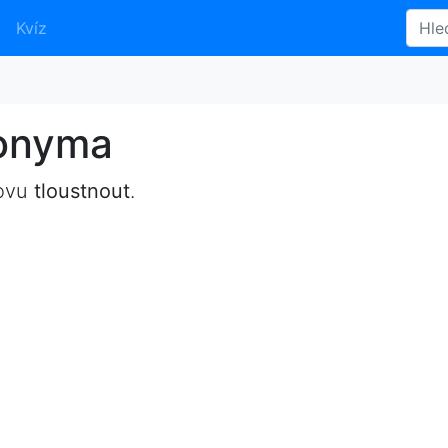
Kvíz
nonyma
lovu
tloustnout
.