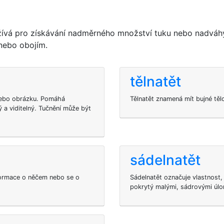
užívá pro získávání nadměrného množství tuku nebo nadvá
nebo obojím.
tělnatět
 nebo obrázku. Pomáhá
Tělnatět znamená mít bujné těl
 a viditelný. Tučnění může být
sádelnatět
formace o něčem nebo se o
Sádelnatět označuje vlastnost, 
pokrytý malými, sádrovými úl