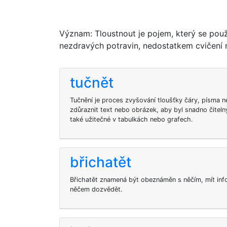
Význam: Tloustnout je pojem, který se po
nezdravých potravin, nedostatkem cvičení 
tučnět
Tučnění je proces zvyšování tloušťky čáry, písma
zdůraznit text nebo obrázek, aby byl snadno čitelný
také užitečné v tabulkách nebo grafech.
břichatět
Břichatět znamená být obeznáměn s něčím, mít in
něčem dozvědět.