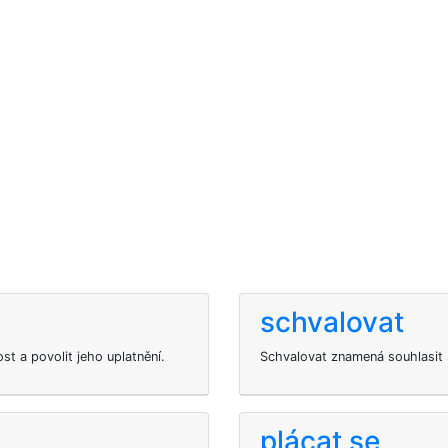
schvalovat
t a povolit jeho uplatnění.
Schvalovat znamená souhlasit s
plácat se