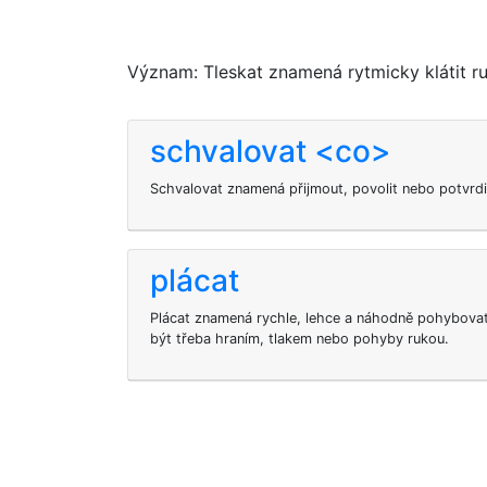
Význam: Tleskat znamená rytmicky klátit r
schvalovat <co>
Schvalovat znamená přijmout, povolit nebo potvrdi
plácat
Plácat znamená rychle, lehce a náhodně pohybova
být třeba hraním, tlakem nebo pohyby rukou.