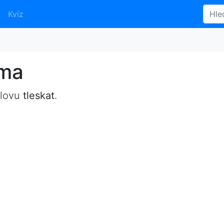
Kvíz
yma
slovu
tleskat
.