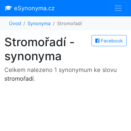
eSynonyma.cz
Úvod
Synonyma
Stromořadí
Stromořadí -
Facebook
synonyma
Celkem nalezeno 1 synonymum ke slovu
stromořadí
.