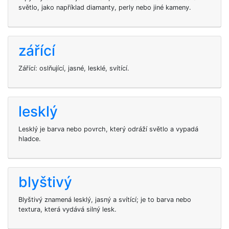
světlo, jako například diamanty, perly nebo jiné kameny.
zářící
Zářící: oslňující, jasné, lesklé, svítící.
lesklý
Lesklý je barva nebo povrch, který odráží světlo a vypadá
hladce.
blyštivý
Blyštivý znamená lesklý, jasný a svítící; je to barva nebo
textura, která vydává silný lesk.