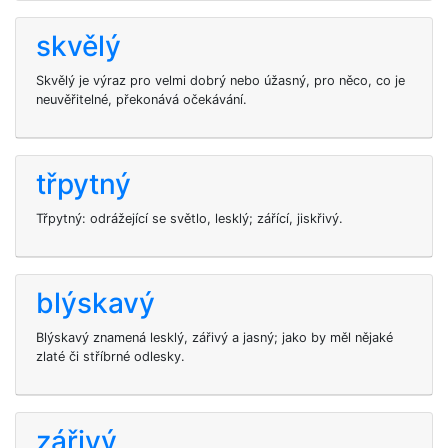
skvělý
Skvělý je výraz pro velmi dobrý nebo úžasný, pro něco, co je
neuvěřitelné, překonává očekávání.
třpytný
Třpytný: odrážející se světlo, lesklý; zářící, jiskřivý.
blýskavý
Blýskavý znamená lesklý, zářivý a jasný; jako by měl nějaké
zlaté či stříbrné odlesky.
zářivý