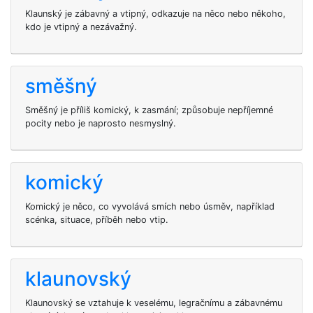
Klaunský je zábavný a vtipný, odkazuje na něco nebo někoho,
kdo je vtipný a nezávažný.
směšný
Směšný je příliš komický, k zasmání; způsobuje nepříjemné
pocity nebo je naprosto nesmyslný.
komický
Komický je něco, co vyvolává smích nebo úsměv, například
scénka, situace, příběh nebo vtip.
klaunovský
Klaunovský se vztahuje k veselému, legračnímu a zábavnému