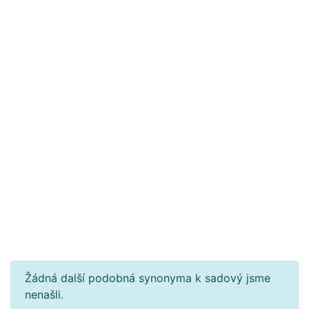
Žádná další podobná synonyma k sadový jsme
nenašli.