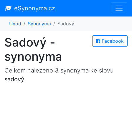
eSynonyma.cz
Úvod
Synonyma
Sadový
Sadový -
Facebook
synonyma
Celkem nalezeno 3 synonyma ke slovu
sadový
.