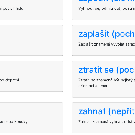
í pocit hladu.
Vyhnout se, odmítnout, odstran
zaplašit (poc
Zaplašit znamená vyvolat stra
ztratit se (po
bo depresi.
Ztratit se znamená být nejistý
orientaci a směr.
zahnat (nepřít
ice nebo kousky.
Zahnat znamená vyhnat, odstran