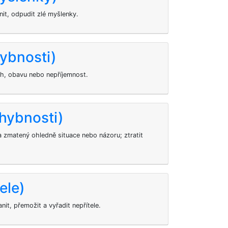
it, odpudit zlé myšlenky.
hybnosti)
ch, obavu nebo nepříjemnost.
chybnosti)
 a zmatený ohledně situace nebo názoru; ztratit
ele)
it, přemožit a vyřadit nepřítele.