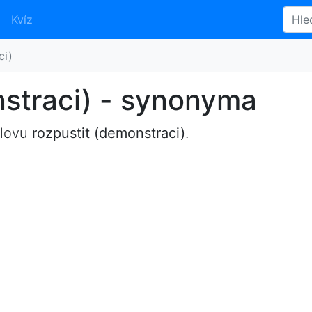
Kvíz
ci)
straci) - synonyma
slovu
rozpustit (demonstraci)
.