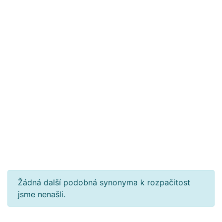
Žádná další podobná synonyma k rozpačitost
jsme nenašli.