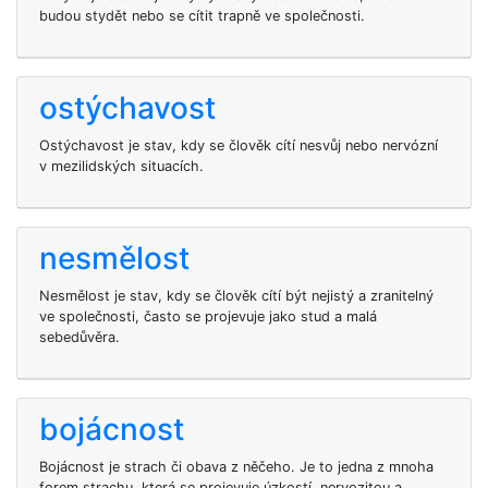
budou stydět nebo se cítit trapně ve společnosti.
ostýchavost
Ostýchavost je stav, kdy se člověk cítí nesvůj nebo nervózní
v mezilidských situacích.
nesmělost
Nesmělost je stav, kdy se člověk cítí být nejistý a zranitelný
ve společnosti, často se projevuje jako stud a malá
sebedůvěra.
bojácnost
Bojácnost je strach či obava z něčeho. Je to jedna z mnoha
forem strachu, která se projevuje úzkostí, nervozitou a