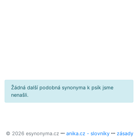
Žádná další podobná synonyma k psík jsme
nenašli.
© 2026 esynonyma.cz
anika.cz - slovníky
zásady