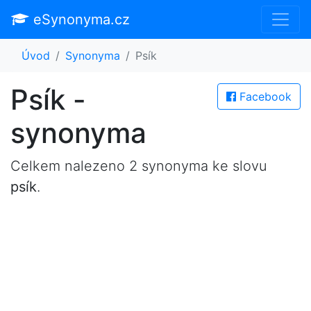
eSynonyma.cz
Úvod
Synonyma
Psík
Psík -
Facebook
synonyma
Celkem nalezeno 2 synonyma ke slovu
psík
.