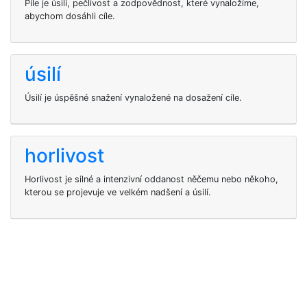
Píle je úsilí, pečlivost a zodpovědnost, které vynaložíme,
abychom dosáhli cíle.
úsilí
Úsilí je úspěšné snažení vynaložené na dosažení cíle.
horlivost
Horlivost je silné a intenzivní oddanost něčemu nebo někoho,
kterou se projevuje ve velkém nadšení a úsilí.