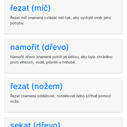
řezat (míč)
Řezat míč znamená ovládat míč tak, aby vychýlil směr jeho
pohybu.
namořit (dřevo)
Namořit dřevo znamená potřít jej látkou, aby bylo chráněno
proti vlhkosti, vodě, plísním a hnilobě.
řezat (nožem)
Řezat znamená oddělovat, rozdělovat nebo stříhat pomocí
nože.
sekat (dřevo)