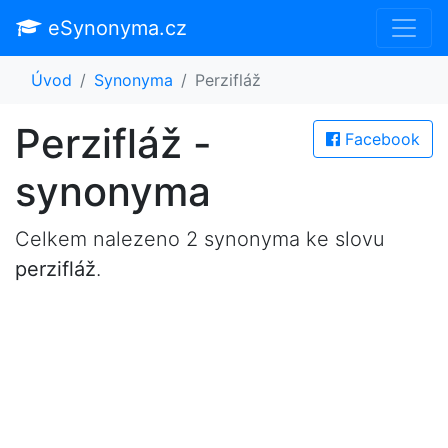
eSynonyma.cz
Úvod
Synonyma
Perzifláž
Perzifláž -
Facebook
synonyma
Celkem nalezeno 2 synonyma ke slovu
perzifláž
.