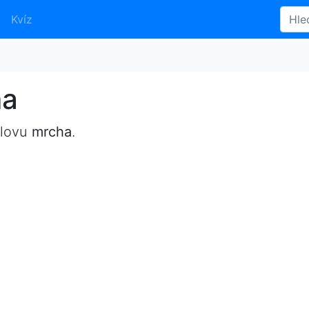
Kvíz
ma
slovu
mrcha
.