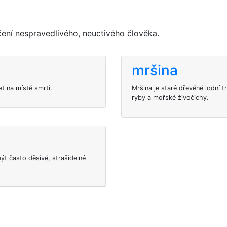
ní nespravedlivého, neuctivého člověka.
mršina
et na místě smrti.
Mršina je staré dřevěné lodní t
ryby a mořské živočichy.
ýt často děsivé, strašidelné