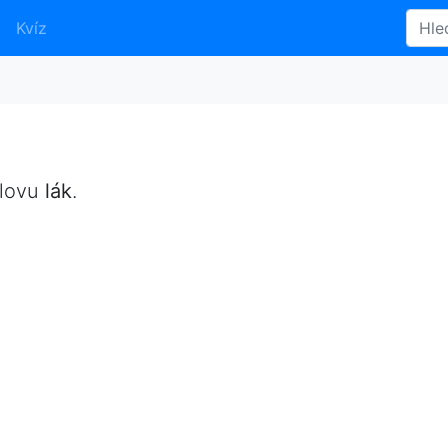
Kvíz
slovu
lák
.