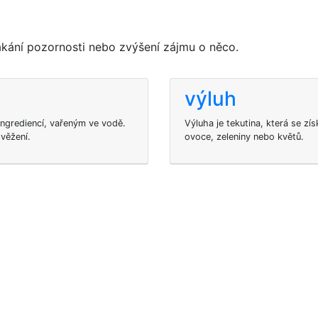
lákání pozornosti nebo zvýšení zájmu o něco.
výluh
 ingrediencí, vařeným ve vodě.
Výluha je tekutina, která se zí
věžení.
ovoce, zeleniny nebo květů.