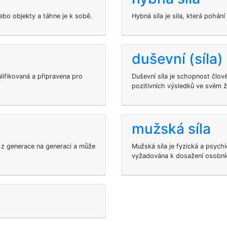
nebo objekty a táhne je k sobě.
Hybná síla je sila, která pohá
duševní (síla)
alifikovaná a připravena pro
Duševní síla je schopnost člov
pozitivních výsledků ve svém ž
mužská síla
ána z generace na generaci a může
Mužská síla je fyzická a psych
vyžadována k dosažení osobníc