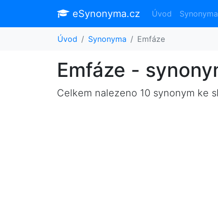
eSynonyma.cz
Úvod
Synonyma
Úvod
Synonyma
Emfáze
Emfáze - synon
Celkem nalezeno 10 synonym ke 