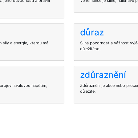
p. jeho důvodnosti a právní
Vehemence je silné, naléhavé p
důraz
n síly a energie, kterou má
Silná pozornost a vážnost vy
důležitého.
zdůraznění
 projeví svalovou napětím,
Zdůraznění je akce nebo proces
důležité.