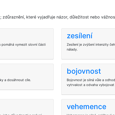
 zdůraznění, které vyjadřuje názor, důležitost nebo vážnos
zesílení
á pomáhá vymezit slovní části
Zesílení je zvýšení intenzity če
nálady.
bojovnost
y a dosáhnout cíle.
Bojovnost je silná vůle a odho
vytrvalost a odvaha vybojovat
vehemence