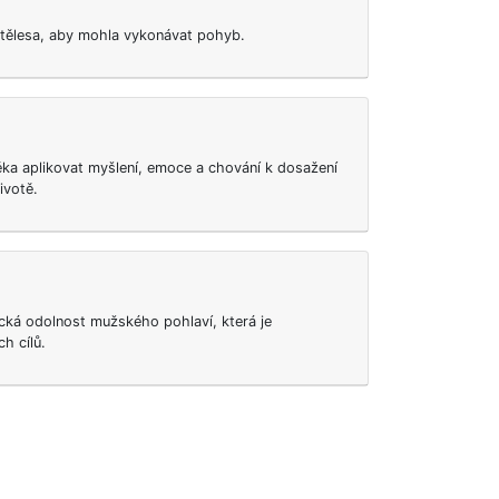
ní tělesa, aby mohla vykonávat pohyb.
ěka aplikovat myšlení, emoce a chování k dosažení
ivotě.
ická odolnost mužského pohlaví, která je
h cílů.