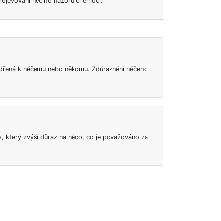
rojevování něčího názoru či emocí.
jádřená k něčemu nebo někomu. Zdůraznění něčeho
, který zvýší důraz na něco, co je považováno za