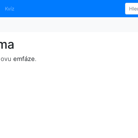
Kvíz
yma
slovu
emfáze
.