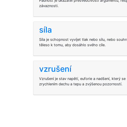
Pádnost je ukazatel přesvědčivosti argumentu, res
závaznosti.
síla
Síla je schopnost vyvíjet tlak nebo sílu, nebo souhr
těleso k tomu, aby dosáhlo svého cíle.
vzrušení
Vzrušení je stav napětí, euforie a nadšení, který se
zrychlením dechu a tepu a zvýšenou pozorností.