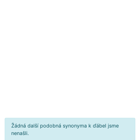
Žádná další podobná synonyma k ďábel jsme
nenašli.