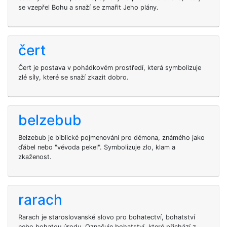
se vzepřel Bohu a snaží se zmařit Jeho plány.
čert
Čert je postava v pohádkovém prostředí, která symbolizuje
zlé síly, které se snaží zkazit dobro.
belzebub
Belzebub je biblické pojmenování pro démona, známého jako
ďábel nebo "vévoda pekel". Symbolizuje zlo, klam a
zkaženost.
rarach
Rarach je staroslovanské slovo pro bohatectví, bohatství
nebo bohatou úrodu. Označuje bohatství, které přichází z